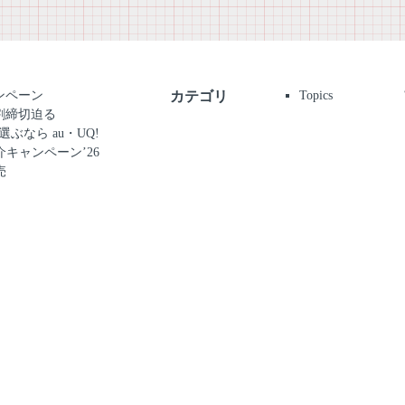
ンペーン
カテゴリ
Topics
割締切迫る
選ぶなら au・UQ!
e紹介キャンペーン’26
売