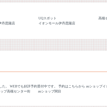
UQスポット
高槻
伊丹昆陽店
イオンモール伊丹昆陽店
れました。 WEBでも好評予約受付中です。 予約はこちらから
auショップ
ョップ高槻センター街
auショップ関目