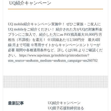
UQ紹介キャンペーン
UQ mobile紹介キャンペーン実施中！ ぜひご家族・ご友人に
UQ mobileをご紹介ください！ 紹介された方がUQの対象料金
プランにご加入で、紹介した方にau PAY残高最大10,000円/月
相当（不課税）を還元！ ※1回線あたり2,500円分 最大4回
線/月まで可能 ※専用サイトからキャンペーンエントリーが
必要 期間や各種適用条件など、詳しくはURLよりご確認くだ
さい。
https://www.uqwimax.jp/mobile/cp/introduction/?
utm_source=sns&utm_medium=sns&utm_campaign=sns260702
最新記事
UQ紹介キャンペーン
UQ親子応援割締切迫る