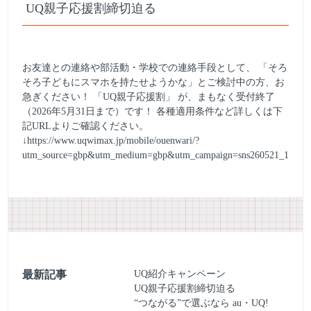
UQ親子応援割締切迫る
お友達との連絡や部活動・学校での連絡手段として、 「そろ
そろ子どもにスマホを持たせようかな」とご検討中の方、お
急ぎください！ 「UQ親子応援割」 が、まもなく受付終了
（2026年5月31日まで）です！ 各種適用条件など詳しくは下
記URLよりご確認ください。
↓
https://www.uqwimax.jp/mobile/ouenwari/?
utm_source=gbp&utm_medium=gbp&utm_campaign=sns260521_1
最新記事
UQ紹介キャンペーン
UQ親子応援割締切迫る
“つながる”で選ぶなら au・UQ!